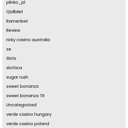
plinko_pl
Qizilbilet
Ramenbet
Review
ricky casino australia
se
Slots
slottica
sugar rush
sweet bonanza
sweet bonanza TR
Uncategorized
verde casino hungary
verde casino poland