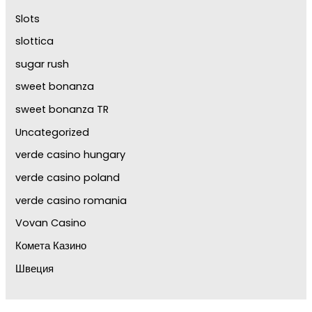
Slots
slottica
sugar rush
sweet bonanza
sweet bonanza TR
Uncategorized
verde casino hungary
verde casino poland
verde casino romania
Vovan Casino
Комета Казино
Швеция