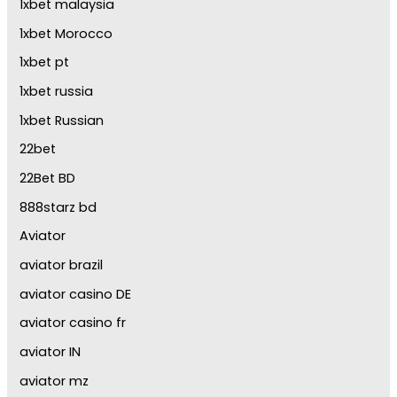
1xbet malaysia
1xbet Morocco
1xbet pt
1xbet russia
1xbet Russian
22bet
22Bet BD
888starz bd
Aviator
aviator brazil
aviator casino DE
aviator casino fr
aviator IN
aviator mz