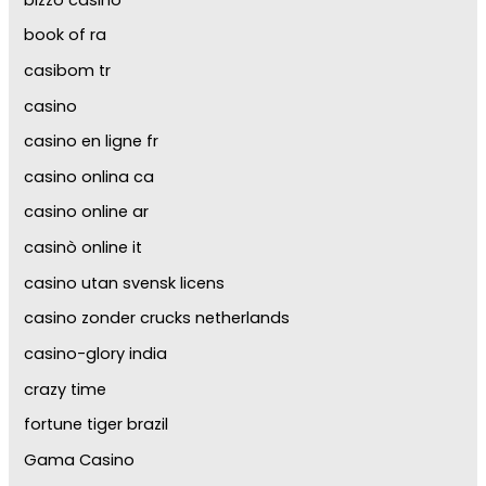
book of ra
casibom tr
casino
casino en ligne fr
casino onlina ca
casino online ar
casinò online it
casino utan svensk licens
casino zonder crucks netherlands
casino-glory india
crazy time
fortune tiger brazil
Gama Casino