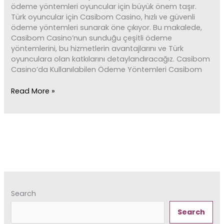
ödeme yöntemleri oyuncular için büyük önem taşır.
Türk oyuncular için Casibom Casino, hızlı ve güvenli
ödeme yöntemleri sunarak öne çıkıyor. Bu makalede,
Casibom Casino’nun sunduğu çeşitli ödeme
yöntemlerini, bu hizmetlerin avantajlarını ve Türk
oyunculara olan katkılarını detaylandıracağız. Casibom
Casino’da Kullanılabilen Ödeme Yöntemleri Casibom
Read More »
Search
Search