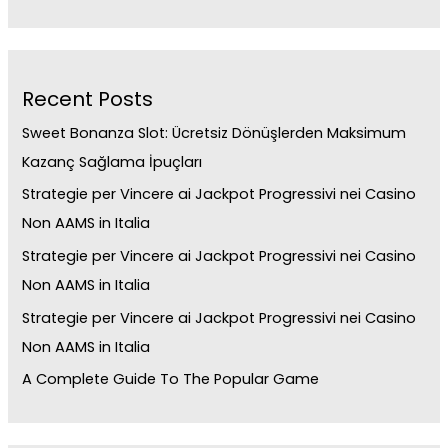
Recent Posts
Sweet Bonanza Slot: Ücretsiz Dönüşlerden Maksimum
Kazanç Sağlama İpuçları
Strategie per Vincere ai Jackpot Progressivi nei Casino
Non AAMS in Italia
Strategie per Vincere ai Jackpot Progressivi nei Casino
Non AAMS in Italia
Strategie per Vincere ai Jackpot Progressivi nei Casino
Non AAMS in Italia
A Complete Guide To The Popular Game