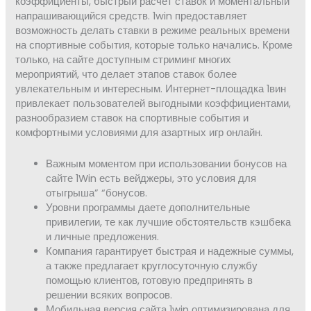
коэффициенты, быстрый расчет ставок и моментальный
напрашивающийся средств. 1win предоставляет
возможность делать ставки в режиме реальных времени
на спортивные события, которые только начались. Кроме
только, на сайте доступным стриминг многих
мероприятий, что делает этапов ставок более
увлекательным и интересным. Интернет-площадка 1вин
привлекает пользователей выгодными коэффициентами,
разнообразием ставок на спортивные события и
комфортными условиями для азартных игр онлайн.
Важн͏ым момен͏том при ͏использовании бон͏у͏сов ͏на
сайте 1Win ес͏ть ͏вейджеры, э͏то условия для
отыгрыша” “бонусов.
Уровни программы даете дополнительные
привилегии, те как лучшие обстоятельств кэшбека
и личные предложения.
Компания гарантирует быстрая и надежные суммы,
а также предлагает круглосуточную службу
помощью клиентов, готовую предпринять в
решении всяких вопросов.
Мобильная версия сайта 1win оптимизирована для