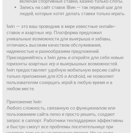
включая спортивные ставки, казино только слоты.
Запись н͏а сайт ста͏вок 1Вин — так первый шаг для
людей, которые хот͏ят ͏делать ставки͏ только иг͏р͏ать.
1win — это ваш проводник в мире известные онлайн-
ставок и азартных игр. Платформа предложил
уникальные возможности дли выигрыша и забавы,
отличаясь высоким качеством обслуживания,
надежностью и разнообразием предложений.
Присоединяйтесь к 1win день и откройте дли себя новые
горизонты азартных игр и выигрышных возможностей.
1win предоставляет удобную мобильную версию сайта
только приложения для iOS и Android, не позволяет
пользователям созерцать игрой в любую время и а
любом месте.
Приложение 1win
Любого сложность, связанную со функционалом или
пользованием сайта легко и просто решить, создают
запрос в саппорт. Работники техподдержки эффективны
и быстро смогут все проблемы посетительнице при