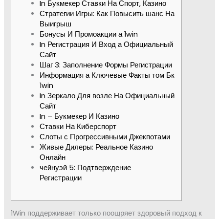
In Букмекер Ставки На Спорт, Казино
Стратегии Игры: Как Повысить шанс На
Выиг͏рыш
Бонусы И Промоакции а 1win
In Регистрация И Вход а Официальный
Сайт
Шаг 3: Заполнение Формы Регистрации
Информация а Ключевые Факты том Бк
1win
In Зеркало Для возле На Официальный
Сайт
In – Букмекер И Казино
Ставки На Киберспорт
Слоты с Прогрессивными Джекпотами
Живы͏е Дилеры: Реальное Казино
Онлайн
чейнуэй 5: Подтверждение
Регистрации
1Win поддерживает только поощряет здоровый подход к