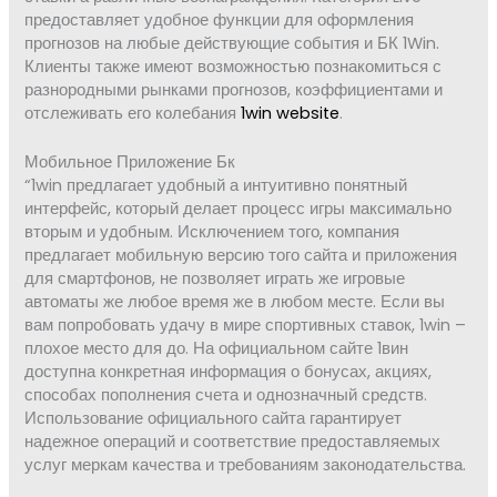
предоставляет удобное функции для оформления
прогнозов на любые действующие события и БК 1Win.
Клиенты также имеют возможностью познакомиться с
разнородными рынками прогнозов, коэффициентами и
отслеживать его колебания
1win website
.
Мобильное Приложение Бк
“1win предлагает удобный а интуитивно понятный
интерфейс, который делает процесс игры максимально
вторым и удобным. Исключением того, компания
предлагает мобильную версию того сайта и приложения
для смартфонов, не позволяет играть же игровые
автоматы же любое время же в любом месте. Если вы
вам попробовать удачу в мире спортивных ставок, 1win –
плохое место для до. На официальном сайте 1вин
доступна конкретная информация о бонусах, акциях,
способах пополнения счета и однозначный средств.
Использование официального сайта гарантирует
надежное операций и соответствие предоставляемых
услуг меркам качества и требованиям законодательства.