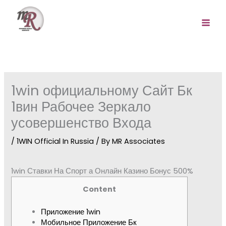
to
content
1win официальному Сайт Бк
1вин Рабочее Зеркало
усовершенство Входа
/
1WIN Official In Russia
/ By
MR Associates
1win Ставки На Спорт а Онлайн Казино Бонус 500%
Content
Приложение 1win
Мобильное Приложение Бк