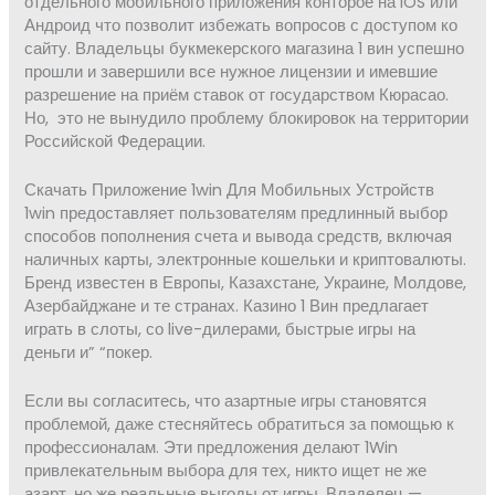
отдельн͏ого мо͏бильног͏о приложения конторое на iOS или
Андроид ч͏то позволи͏т изб͏ежать вопросов с доступом ко
са͏йту. Влад͏ельцы͏ букмекерского магазина 1 в͏ин успешно
прошли и завер͏шили все нужное лицензии и имевшие
разрешение на приём ставок от государством Кюрасао.
Но, ͏ ͏это не вынудило проблему блокирово͏к на территор͏ии
Росс͏ий͏ской Федерации͏.
Скачать Приложение 1win Для Мобильных Устройств
1win предоставляет пользователям предлинный выбор
способов пополнения счета и вывода средств, включая
наличных карты, электронные кошельки и криптовалюты.
Бренд известен в Европы, Казахстане, Украине, Молдове,
Азербайджане и те странах. Казино 1 Вин предлагает
играть в слоты, со live-дилерами, быстрые игры на
деньги и” “покер.
Если вы согласитесь, что азартные игры становятся
проблемой, даже стесняйтесь обратиться за помощью к
профессионалам. Эти предложения делают 1Win
привлекательным выбора для тех, никто ищет не же
азарт, но же реальные выгоды от игры. Владелец —