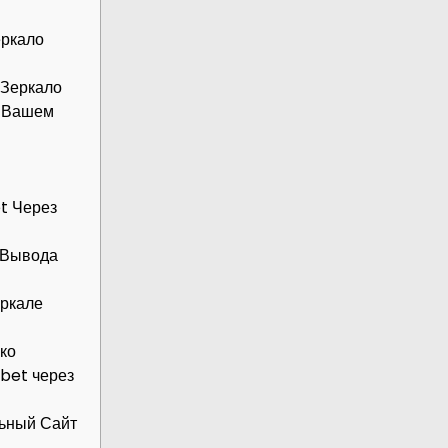
еркало
 Зеркало
а Вашем
t Через
 Вывода
еркале
ко
xbet через
ьный Сайт