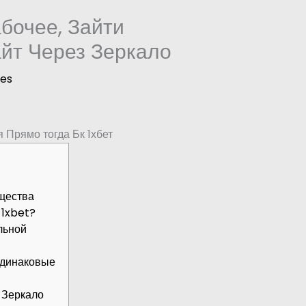
абочее, Зайти
йт Через Зеркало
tes
 Прямо тогда Бк 1хбет
щества
 1xbet?
льной
Одинаковые
 Зеркало