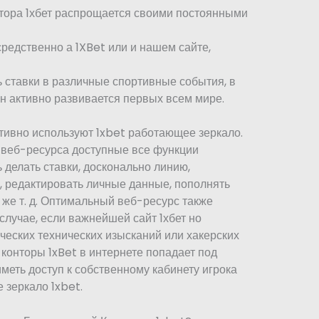
нтора 1хбет распрощается своими постоянными
редственно а 1XBet или и нашем сайте,
ь ставки в различные спортивные события, в
он активно развивается первых всем мире.
ктивно используют 1xbet работающее зеркало.
 веб-ресурса доступные все функции
 делать ставки, досконально линию,
 редактировать личные данные, пополнять
 же т. д. Оптимальный веб-ресурс также
случае, если важнейшей сайт 1хбет но
ческих технических изысканий или хакерских
 конторы 1xBet в интернете попадает под
меть доступ к собственному кабинету игрока
 зеркало 1xbet.