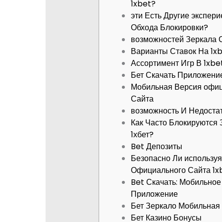
1xbet?
эти Есть Другие экспер
Обхода Блокировки?
возможностей Зеркала С
Варианты Ставок На 1x
Ассортимент Игр В 1xbe
Бет Скачать Приложение
Мобильная Версия офи
Сайта
возможность И Недоста
Как Часто Блокируются 
1хбет?
Bet Депозиты
Безопасно Ли используя
Официального Сайта 1x
Bet Скачать: Мобильное
Приложение
Бет Зеркало Мобильная
Бет Казино Бонусы