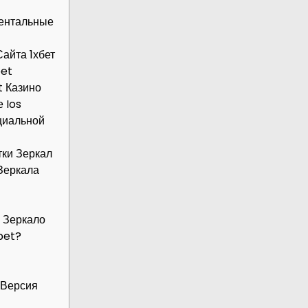
иентальные
айта 1хбет
bet
t Казино
 Ios
циальной
тки Зеркал
Зеркала
 Зеркало
bet?
 Версия