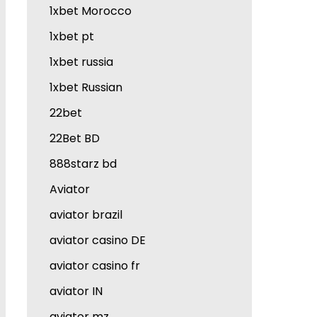
1xbet Morocco
1xbet pt
1xbet russia
1xbet Russian
22bet
22Bet BD
888starz bd
Aviator
aviator brazil
aviator casino DE
aviator casino fr
aviator IN
aviator mz