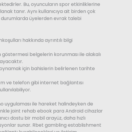
ektedirler. Bu, oyuncuların spor etkinliklerine
nak tanır. Aynı kullanıcıya ait birden çok
durumlarda üyelerden evrak talebi
koşulları hakkında ayrıntılı bilgi
m göstermesi belgelerin korunması ile alakalı
ayacaktır.
oynamak için bahislerin belirlenen tarihte
item ve telefon gibi internet bağlantısı
llanılabiliyor.
no uygulaması ile hareket halindeyken de
nkle joint rehab ebook para Android cihazlar
nıcı dostu bir mobil arayüz, daha hızlı
syonlar sunar. Rbet gambling establishment