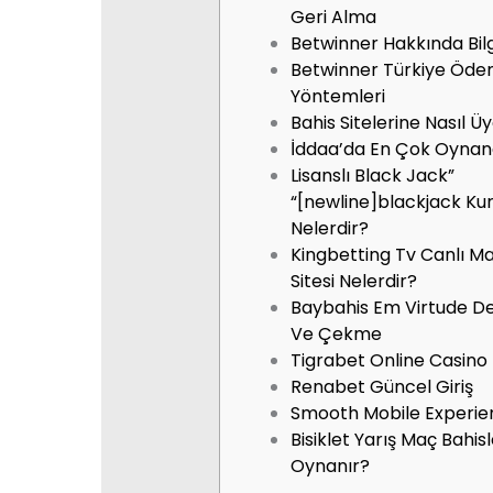
Geri Alma
Betwinner Hakkında Bilg
Betwinner Türkiye Öd
Yöntemleri
Bahis Sitelerine Nasıl Ü
İddaa’da En Çok Oyna
Lisanslı Black Jack”
“[newline]blackjack Kur
Nelerdir?
Kingbetting Tv Canlı M
Sitesi Nelerdir?
Baybahis Em Virtude D
Ve Çekme
Tigrabet Online Casino
Renabet Güncel Giriş
Smooth Mobile Experie
Bisiklet Yarış Maç Bahisl
Oynanır?