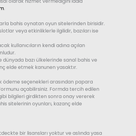
asal olarak hizmet vermediğini iddia
om
.
arla bahis oynatan oyun sitelerinden birisidir.
tlar veya etkinliklerle ilgilidir, bazıları ise
ak kullanıcıların kendi adına açılan
nludur.
 dünyada bazı ülkelerinde sanal bahis ve
nç elde etmek kanunen yasaktır.
rak ödeme seçenekleri arasından papara
 formunu açabilirsiniz. Formda tercih edilen
bi bilgileri girdikten sonra onay vererek
his sitelerinin oyunları, kazanç elde
ckte bir lisansları yoktur ve aslında yasa