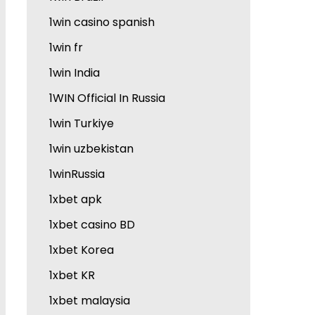
1win casino spanish
1win fr
1win India
1WIN Official In Russia
1win Turkiye
1win uzbekistan
1winRussia
1xbet apk
1xbet casino BD
1xbet Korea
1xbet KR
1xbet malaysia