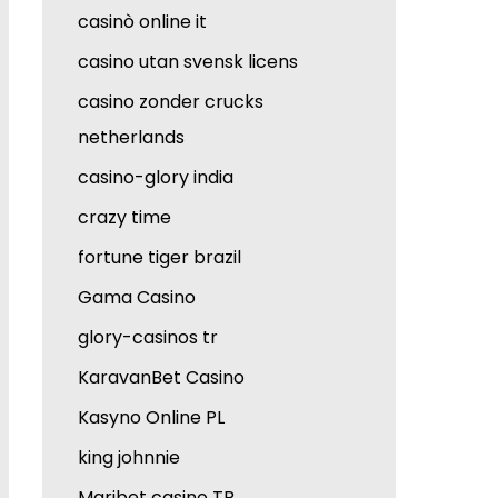
casinò online it
casino utan svensk licens
casino zonder crucks
netherlands
casino-glory india
crazy time
fortune tiger brazil
Gama Casino
glory-casinos tr
KaravanBet Casino
Kasyno Online PL
king johnnie
Maribet casino TR