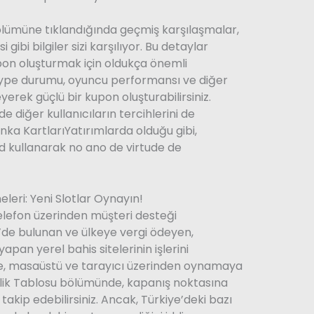
bölümüne tıklandığında geçmiş karşılaşmalar,
gibi bilgiler sizi karşılıyor. Bu detaylar
pon oluşturmak için oldukça önemli
 type durumu, oyuncu performansı ve diğer
rek güçlü bir kupon oluşturabilirsiniz.
 diğer kullanıcıların tercihlerini de
anka KartlarıYatırımlarda olduğu gibi,
d kullanarak no ano de virtude de
leri: Yeni Slotlar Oynayın!
lefon üzerinden müşteri desteği
’de bulunan ve ülkeye vergi ödeyen,
apan yerel bahis sitelerinin işlerini
e, masaüstü ve tarayıcı üzerinden oynamaya
erlik Tablosu bölümünde, kapanış noktasına
akip edebilirsiniz. Ancak, Türkiye’deki bazı