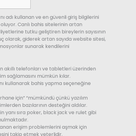
ı adı kullanan ve en güvenli giriş bilgilerini
oluyor. Canlı bahis sitelerinin artan
iyetlerine tutku geliştiren bireylerin sayısının
onuç olarak, giderek artan sayıda website sitesi,
promosyonlar sunarak kendilerini
n akıllı telefonları ve tabletleri üzerinden
şim sağlamasını mümkün kılar.
ını kullanarak bahis yapma seçeneğine
arhane için” “mümkündü çünkü yazılım
imlerden bazılarının desteğini aldılar.
n yanı sıra poker, black jack ve rulet gibi
nulmaktadır.
aşanan erişim problemlerini aşmak için
sini takip etmek yeterlidir.