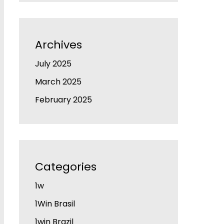
Archives
July 2025
March 2025
February 2025
Categories
1w
1Win Brasil
1win Brazil