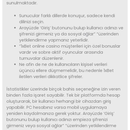
sunulmaktadır.
Sunucular farklı dillerde konuşur, sadece kendi
dilinizi seçin.
Arayüzde ‘Giriş’ butonunu bulup kullanıcı adınızı ve
şifrenizi girmeniz ya da sosyal ağlar” “üzerinden
yetkilendirme yapmanız yeterlidir.
“1xBet online casino müşterileri için özel bonuslar
vardır ve sobre aktif oyuncular arasında
turnuvalar düzenlenir.
Ne afin de ne de kullanıcıların kişisel verileri
üçüncü ellere düşmemelidir, bu nedenle 1xBet
iletilen verileri dikkatlice şifreler.
İstatistikler üzerinde birçok bahis seçeneğine izin veren
binden fazla işaret sayabilir. Tek bir platformda hesap
oluşturarak, bir kullanıcı herhangi bir cihazdan giriş
yapabilir. PC hesabınız varsa mobil uygulamaya
yeniden kaydolmanıza gerek yoktur. Arayüzde ‘Giriş’
butonunu bulup kullanıcı adınızı empieza şifrenizi
girmeniz veya sosyal ağlar” “üzerinden yetkilendirme