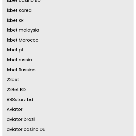
1xbet casino BD
1xbet Korea
1xbet KR
1xbet malaysia
1xbet Morocco
1xbet pt
1xbet russia
1xbet Russian
22bet
22Bet BD
888starz bd
Aviator
aviator brazil
aviator casino DE