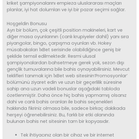
kriket şampiyonalarını empieza uluslararası maçları
planlar, iyi hat dolumları ve iyi bir pazar seçimi sağlar.
Hoşgeldin Bonusu
Ayrı bir bölüm, çok çeşitli position makineleri, kart ve
diğer masa oyunlarının (canlı krupiyeler dahil) yanı sıra
piyangolar, bingo, çarpışma oyunları vb. Hokey
müsabakaları 1xBet serisinde olabildiğince geniş bir
şekilde temsil edilmektedir. Resmi ulusal
şampiyonalardan bahsetmeye gerek yok, sezon dışı
gençlik turnuvalarına bile bahis oynayabilirsiniz. Mevcut
teklifleri tanımak için 1xBet web sitesinin‘Promosyonlar’
bölümünü ziyaret edin ve uzun bir geçerlilik süresine
sahip ana uzun vadeli bonuslar aşağıdaki tabloda
özetlenmiştir. Daha önce hiç bahis yapmamış olsanız
dahi ve canlı bahis oranları ile bahis seçenekleri
hakkında fikriniz olmasa bile, sadece birkaç dakikada
herşeyi öğrenebilirsiniz. Bu, farklı bir etki alanında
bulunan bahis net sitesinin tam bir kopyasıdır.
Tek ihtiyacınız olan bir cihaz ve bir internet