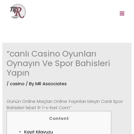
to
content
“canlı Casino Oyunları
Oynayın Ve Spor Bahisleri
Yapın
/
casino
/ By
MR Associates
Günün Online Maçları Online Yayınları Izleyin Canlı Spor
Bahisleri 1xbet ᐉ 1-x-bet Com”
Content
Kayıt Kılavuzu