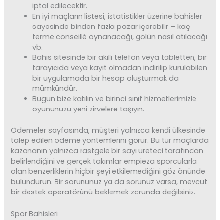
iptal edilecektir.
En iyi maçların listesi, istatistikler üzerine bahisler
sayesinde binden fazla pazar içerebilir – kaç
terme conseillé oynanacağı, golün nasıl atılacağı
vb.
Bahis sitesinde bir akıllı telefon veya tabletten, bir
tarayıcıda veya kayıt olmadan indirilip kurulabilen
bir uygulamada bir hesap oluşturmak da
mümkündür.
Bugün bize katılın ve birinci sınıf hizmetlerimizle
oyununuzu yeni zirvelere taşıyın.
Ödemeler sayfasında, müşteri yalnızca kendi ülkesinde
talep edilen ödeme yöntemlerini görür. Bu tür maçlarda
kazananın yalnızca rastgele bir sayı üreteci tarafından
belirlendiğini ve gerçek takımlar empieza sporcularla
olan benzerliklerin hiçbir şeyi etkilemediğini göz önünde
bulundurun. Bir sorununuz ya da sorunuz varsa, mevcut
bir destek operatörünü beklemek zorunda değilsiniz.
Spor Bahisleri