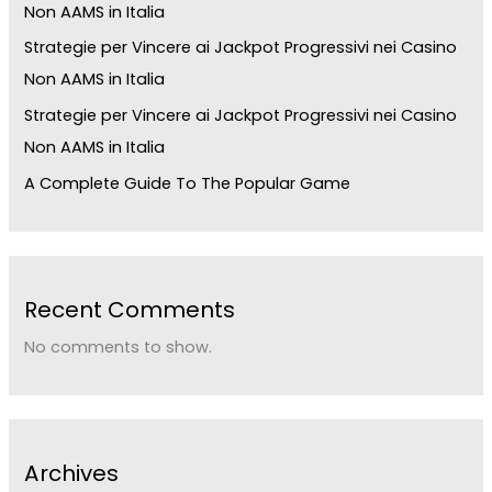
Non AAMS in Italia
Strategie per Vincere ai Jackpot Progressivi nei Casino
Non AAMS in Italia
Strategie per Vincere ai Jackpot Progressivi nei Casino
Non AAMS in Italia
A Complete Guide To The Popular Game
Recent Comments
No comments to show.
Archives