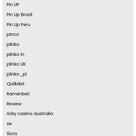
Pin UP
Pin Up Brazil
Pin Up Peru
pinco
plinko
plinko in
plinko UK
plinko_pl
Qizilbilet
Ramenbet
Review
ricky casino australia
se
Slots