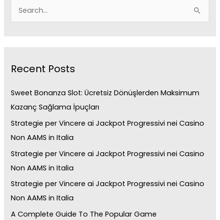
S
e
a
r
Recent Posts
c
h
Sweet Bonanza Slot: Ücretsiz Dönüşlerden Maksimum
f
Kazanç Sağlama İpuçları
o
Strategie per Vincere ai Jackpot Progressivi nei Casino
r
Non AAMS in Italia
:
Strategie per Vincere ai Jackpot Progressivi nei Casino
Non AAMS in Italia
Strategie per Vincere ai Jackpot Progressivi nei Casino
Non AAMS in Italia
A Complete Guide To The Popular Game