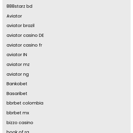
888starz bd
Aviator
aviator brazil
aviator casino DE
aviator casino fr
aviator IN
aviator mz
aviator ng
Bankobet
Basaribet
bbrbet colombia
bbrbet mx
bizzo casino
book of ra