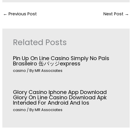
←
Previous Post
Next Post
→
Related Posts
Pin Up On Line Casino Simply No País
Brasileiro 缶バッジexpress
casino
/ By
MR Associates
Glory Casino Iphone App Download
Glory On Line Casino Download Apk
Intended For Android And Ios
casino
/ By
MR Associates