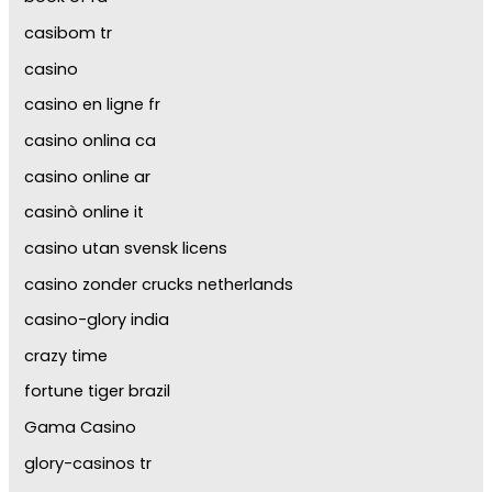
casibom tr
casino
casino en ligne fr
casino onlina ca
casino online ar
casinò online it
casino utan svensk licens
casino zonder crucks netherlands
casino-glory india
crazy time
fortune tiger brazil
Gama Casino
glory-casinos tr