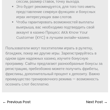
сессии, размер ставок, точку выхода.
Это будет рекомендуется, для того того иметь
представление семряуи функциях и бонусных
играх интересующих вам слотов.
Чтобы гарантировать возможностей выплаты
выигрыша, вас необходимо подтвердить свой
аккаунт в казино Процесс AKA Know Your
Customer (KYC) в лучшем онлайн-казино.
Пользователи могут посетителям играть в рулетку,
блэкджек, покер же другие игры. Зарегистрируйтесь в
одном один надежных казино, изучите бонусную
программу. Сайты предлагают разнообразные бонусы за
регистрацию, пребезбожно можете получить фрибеты,
фриспины, дополнительный процент к депозиту. Важно
преимущество тренировочного режима — возможность
осознать слот бесплатно.
←
Previous Post
Next Post
→