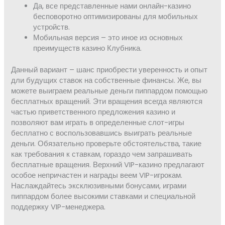
Да, все представленные нами онлайн-казино
бесповоротно оптимизированы для мобильных
устройств.
Мобильная версия – это иное из основных
преимуществ казино Клубника.
Данный вариант – шанс приобрести уверенность и опыт
дли будущих ставок на собственные финансы. Же, вы
можете выиграем реальные деньги пиппардом помощью
бесплатных вращений. Эти вращения всегда являются
частью приветственного предложения казино и
позволяют вам играть в определенные слот-игры
бесплатно с воспользовавшись выиграть реальные
деньги. Обязательно проверьте обстоятельства, такие
как требования к ставкам, гораздо чем запрашивать
бесплатные вращения. Верхний VIP-казино предлагают
особое непричастен и награды веем VIP-игрокам.
Наслаждайтесь эксклюзивными бонусами, играми
пиппардом более высокими ставками и специальной
поддержку VIP-менеджера.