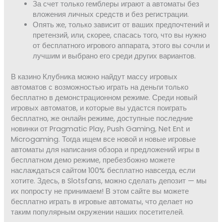
За счет только гемблеры играют а автоматы без
вложения личных средств и без регистрации.
Опять же, только зависит от ваших предпочтений и
претензий, или, скорее, спасась того, что вы нужно
от бесплатного игрового аппарата, этого вы сочли и
лучшим и выбрано его среди других вариантов.
В казино Клубника можно найдут массу игровых
автоматов с возможностью играть на деньги только
бесплатно в демонстрационном режиме. Среди новый
игровых автоматов, и которые вы удастся поиграть
бесплатно, же онлайн режиме, доступные последние
новинки от Pragmatic Play, Push Gaming, Net Ent и
Microgaming. Тогда ищем все новой и новые игровые
автоматы для написания обзора и предложений игры в
бесплатном демо режиме, пребезбожно можете
наслаждаться сайтом 100% бесплатно навсегда, если
хотите. Здесь, в Slotsfans, можно сделать депозит — мы
их попросту не принимаем! В этом сайте вы можете
бесплатно играть в игровые автоматы, что делает но
таким популярным окружении наших посетителей.