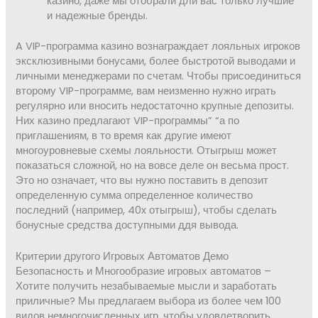
казино, даже мы отобрали дли вас только лучшие
и надежные бренды.
A VIP-программа казино вознаграждает лояльных игроков
эксклюзивными бонусами, более быстротой выводами и
личными менеджерами по счетам. Чтобы присоединиться
второму VIP-программе, вам неизменно нужно играть
регулярно или вносить недостаточно крупные депозиты.
Них казино предлагают VIP-программы” “а по
приглашениям, в то время как другие имеют
многоуровневые схемы лояльности. Отыгрыш может
показаться сложной, но на вовсе деле он весьма прост.
Это но означает, что вы нужно поставить в депозит
определенную сумма определенное количество
последний (например, 40x отыгрыш), чтобы сделать
бонусные средства доступными ддя вывода.
Критерии другого Игровых Автоматов Демо
Безопасность и Многообразие игровых автоматов –
Хотите получить незабываемые мысли и заработать
приличные? Мы предлагаем выбора из более чем 100
видов немногочисленных игр, чтобы удовлетворить