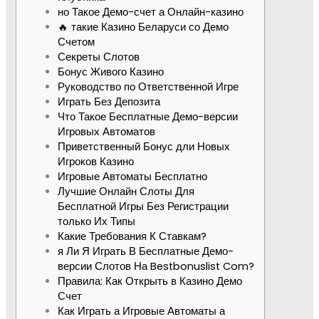
но Такое Демо-счет а Онлайн-казино
🔥 такие Казино Беларуси со Демо
Счетом
Секреты Слотов
Бонус Живого Казино
Руководство по Ответственной Игре
Играть Без Депозита
Что Такое Бесплатные Демо-версии
Игровых Автоматов
Приветственный Бонус дли Новых
Игроков Казино
Игровые Автоматы Бесплатно
Лучшие Онлайн Слоты Для
Бесплатной Игры Без Регистрации
только Их Типы
Какие Требования К Ставкам?
я Ли Я Играть В Бесплатные Демо-
версии Слотов На Bestbonuslist Com?
Правила: Как Открыть в Казино Демо
Счет
Как Играть а Игровые Автоматы а