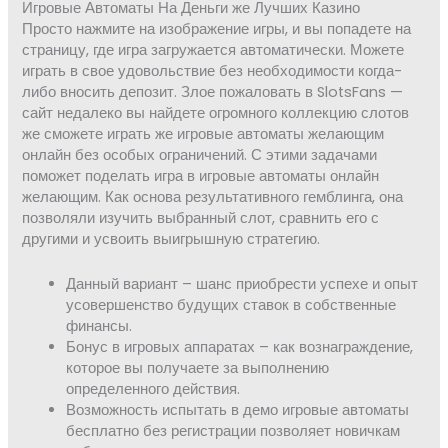
Игровые Автоматы На Деньги же Лучших Казино
Просто нажмите на изображение игры, и вы попадете на
страницу, где игра загружается автоматически. Можете
играть в свое удовольствие без необходимости когда-
либо вносить депозит. Злое пожаловать в SlotsFans —
сайт недалеко вы найдете огромного коллекцию слотов
же сможете играть же игровые автоматы желающим
онлайн без особых ограничений. С этими задачами
поможет поделать игра в игровые автоматы онлайн
желающим. Как основа результативного гемблинга, она
позволяли изучить выбранный слот, сравнить его с
другими и усвоить выигрышную стратегию.
Данный вариант – шанс приобрести успехе и опыт
усовершенство будущих ставок в собственные
финансы.
Бонус в игровых аппаратах – как вознаграждение,
которое вы получаете за выполнению
определенного действия.
Возможность испытать в демо игровые автоматы
бесплатно без регистрации позволяет новичкам