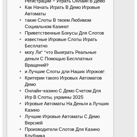
Регистрации – Играть Онлайн В Демо
Как Начать Играть В Демо Игровые
Автоматы
такие Слоты В твоем Любимом
Социальном Казино!
Приветственные Бонусы Для Слотов
известные Игровые Слоты Играть
Бесплатно
могу Ли” “что Выиграть Реальные
деньги С Помощью Бесплатных
Вращений?
и Лучшие Слоты дли Наших Игроков!
Критерии такого Игровых Автоматов
Демо
Онлайн-казино С Демо Счетом Для
Игр В Слоты, украины 2025
Игровые Автоматы На Деньги а Лучших
Казино
Лучшие Игровые Автоматы С Демо
Версией
Производители Слотов Для Казино
Клубника