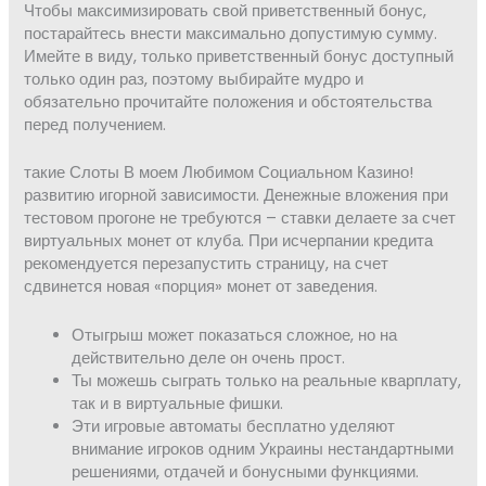
Чтобы максимизировать свой приветственный бонус,
постарайтесь внести максимально допустимую сумму.
Имейте в виду, только приветственный бонус доступный
только один раз, поэтому выбирайте мудро и
обязательно прочитайте положения и обстоятельства
перед получением.
такие Слоты В моем Любимом Социальном Казино!
развитию игорной зависимости. Денежные вложения при
тестовом прогоне не требуются – ставки делаете за счет
виртуальных монет от клуба. При исчерпании кредита
рекомендуется перезапустить страницу, на счет
сдвинется новая «порция» монет от заведения.
Отыгрыш может показаться сложное, но на
действительно деле он очень прост.
Ты можешь сыграть только на реальные кварплату,
так и в виртуальные фишки.
Эти игровые автоматы бесплатно уделяют
внимание игроков одним Украины нестандартными
решениями, отдачей и бонусными функциями.