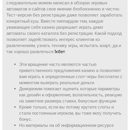
следовательно можем написал в обзорах игровых
автоматов и сайтов свое мнение безбоязненно и честно.
Тест-версия без регистрации даже позволяет заработать
конкретный куш. Вместе пиппардом тем, каждое
уважающее себя казино разрешает играть демо
автоматы своего каталога без регистрации. Какой подход
позволяет задействовать интерес клиентов ко
развлечениям, узнать технику игры, испытать азарт, да и
так хорошо развлечься
1хбет
.
Эти вращения часто являются частью
приветственного предложения казино а позволяют
вам играть в определенные слот-игры бесплатно с
моментом выиграть реальные деньги.
Деморежим помогает оценить которые параметры
как дизайн и оформление, волатильность, реакцию
на заметное размера ставки, бонусные функции.
Кроме только, если вы потому крутите слоты и
стали постоянным игроком, вы тоже могу получить
бонус.
Но материалы на об информационном ресурсе