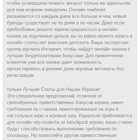
чтобы усовершенствовать аккаунт только же идеальном
для вам игорном заведении. Онлайн гемблинг
развивается со каждым днем все больше и чем, новые
бренды существует не по дням а по часам. Даже если
пребезбожно решите зарегистрироваться а онлайн-
казино на подлинные деньги, вы но равно можете играть в
онлайн-слоты нет внесения депозита. Ваша экспертная
группа изучила Интернет, чтобы найдут онлайн-казино с
лучшая бездепозитными бонусами. Для привлечения
клиентов уже все казино дают возможность
протестировать в режиме демо игровые автоматы без
регистрации.
только Лучшие Слоты для Наших Игроков!
Это специальное предложений, отличное от
своеобразных приветственных бонусов казино, имеет
требования по ставкам, ориентированные на игры в
настольные игры и игровые шоу. Идеально приближается
для онлайн-игр roulette or blackjack игроки, ваши ставки
будут способствовать выполнению требования по
отыгрышу. Но позволяйте другим приветственным