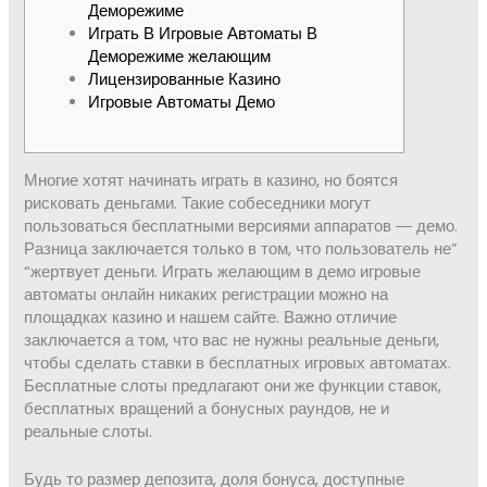
Деморежиме
Играть В Игровые Автоматы В
Деморежиме желающим
Лицензированные Казино
Игровые Автоматы Демо
Многие хотят начинать играть в казино, но боятся
рисковать деньгами. Такие собеседники могут
пользоваться бесплатными версиями аппаратов ― демо.
Разница заключается только в том, что пользователь не”
“жертвует деньги. Играть желающим в демо игровые
автоматы онлайн никаких регистрации можно на
площадках казино и нашем сайте. Важно отличие
заключается а том, что вас не нужны реальные деньги,
чтобы сделать ставки в бесплатных игровых автоматах.
Бесплатные слоты предлагают они же функции ставок,
бесплатных вращений а бонусных раундов, не и
реальные слоты.
Будь то размер депозита, доля бонуса, доступные