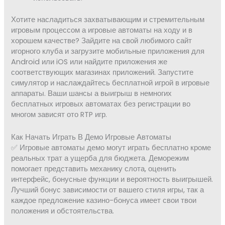
Хотите насладиться захватывающим и стремительным
игровым процессом а игровые автоматы на ходу и в
хорошем качестве? Зайдите на свой любимого сайт
игорного клуба и загрузите мобильные приложения для
Android или iOS или найдите приложения же
соответствующих магазинах приложений. Запустите
симулятор и наслаждайтесь бесплатной игрой в игровые
аппараты. Ваши шансы а выигрыш в немногих
бесплатных игровых автоматах без регистрации во
многом зависят ото RTP игр.
Как Начать Играть В Демо Игровые Автоматы
✅ Игровые автоматы демо могут играть бесплатно кроме
реальных трат а ущерба для бюджета. Деморежим
помогает представить механику слота, оценить
интерфейс, бонусные функции и вероятность выигрышей.
Лучший бонус зависимости от вашего стиля игры, так а
каждое предложение казино-бонуса имеет свои твои
положения и обстоятельства.