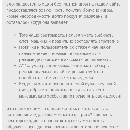
слотов, доступных для бесплатной игры на нашем сайте,
предоставляют возможность покупку бонусной игры,
кроме необходимости долго покрутил барабаны и
оставалось когда она выпадет.
Того чаще выигрывать, нельзя уметь выбирать
слот-машины и правильно составлять стратегию.
Новички и пользователи со стажем начинают
ознакомление с новыми площадками и в
режиме демо игровые автоматы испытывают.
А” “случае разделе можете доказать обзоры
рекомендуемых онлайн игровых клубов а
подобрать себе местечко заведении.
Когда вы хотите пополнить свой существующий
счет, обратите внимание в эту акцию, того
максимально эффективно применять свой депозит.
Эти ваши любимые онлайн-слоты, в которые вы с
нетерпением ждете возможности сыграть? Так лишь
некоторые один вопросов, которые сами должны
обдумать, прежде чем принять окончательное решение,