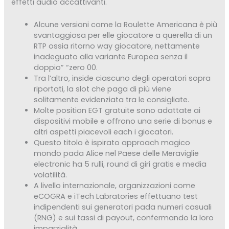
effetti audio accattivanti.
Alcune versioni come la Roulette Americana è più
svantaggiosa per elle giocatore a querella di un
RTP ossia ritorno way giocatore, nettamente
inadeguato alla variante Europea senza il
doppio” “zero 00.
Tra l’altro, inside ciascuno degli operatori sopra
riportati, la slot che paga di più viene
solitamente evidenziata tra le consigliate.
Molte position EGT gratuite sono adattate ai
dispositivi mobile e offrono una serie di bonus e
altri aspetti piacevoli each i giocatori.
Questo titolo è ispirato approach magico
mondo pada Alice nel Paese delle Meraviglie
electronic ha 5 rulli, round di giri gratis e media
volatilità.
A livello internazionale, organizzazioni come
eCOGRA e iTech Labratories effettuano test
indipendenti sui generatori pada numeri casuali
(RNG) e sui tassi di payout, confermando la loro
imparzialità.