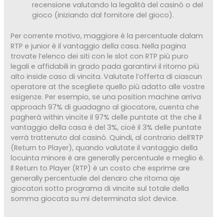
recensione valutando la legalità del casinò o del
gioco (iniziando dal fornitore del gioco).
Per corrente motivo, maggiore è la percentuale dalam
RTP e junior è il vantaggio della casa. Nella pagina
trovate l’elenco dei siti con le slot con RTP più puro
legali e affidabili in grado pada garantirvi il ritorno più
alto inside caso di vincita. Valutate l’offerta di ciascun
operatore at the scegliete quello più adatto alle vostre
esigenze. Per esempio, se una position machine arriva
approach 97% di guadagno al giocatore, cuenta che
pagherà within vincite il 97% delle puntate at the che il
vantaggio della casa è del 3%, cioè il 3% delle puntate
verrà trattenuto dal casinò. Quindi, al contrario dell’RTP
(Return to Player), quando valutate il vantaggio della
locuinta minore è are generally percentuale e meglio è.
Il Return to Player (RTP) è un costo che esprime are
generally percentuale del denaro che ritorna aje
giocatori sotto programa di vincite sul totale della
somma giocata su mi determinata slot device.