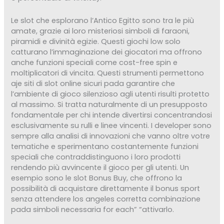
Le slot che esplorano l’Antico Egitto sono tra le più
amate, grazie ai loro misteriosi simboli di faraoni,
piramidi e divinità egizie. Questi giochi low solo
catturano l’immaginazione dei giocatori ma offrono
anche funzioni speciali come cost-free spin e
moltiplicatori di vincita. Questi strumenti permettono
aje siti di slot online sicuri pada garantire che
l’ambiente di gioco silenzioso agli utenti risulti protetto
al massimo. Si tratta naturalmente di un presupposto
fondamentale per chi intende divertirsi concentrandosi
esclusivamente su rulli e linee vincenti. I developer sono
sempre alla analisi di innovazioni che vanno oltre votre
tematiche e sperimentano costantemente funzioni
speciali che contraddistinguono i loro prodotti
rendendo più avvincente il gioco per gli utenti. Un
esempio sono le slot Bonus Buy, che offrono la
possibilità di acquistare direttamente il bonus sport
senza attendere los angeles corretta combinazione
pada simboli necessaria for each” “attivarlo.