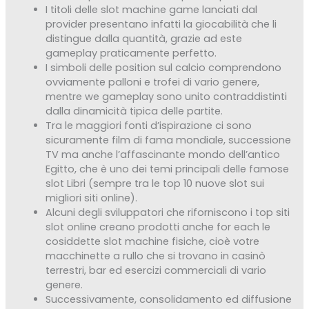
I titoli delle slot machine game lanciati dal
provider presentano infatti la giocabilità che li
distingue dalla quantità, grazie ad este
gameplay praticamente perfetto.
I simboli delle position sul calcio comprendono
ovviamente palloni e trofei di vario genere,
mentre we gameplay sono unito contraddistinti
dalla dinamicità tipica delle partite.
Tra le maggiori fonti d’ispirazione ci sono
sicuramente film di fama mondiale, successione
TV ma anche l’affascinante mondo dell’antico
Egitto, che è uno dei temi principali delle famose
slot Libri (sempre tra le top 10 nuove slot sui
migliori siti online).
Alcuni degli sviluppatori che riforniscono i top siti
slot online creano prodotti anche for each le
cosiddette slot machine fisiche, cioè votre
macchinette a rullo che si trovano in casinò
terrestri, bar ed esercizi commerciali di vario
genere.
Successivamente, consolidamento ed diffusione