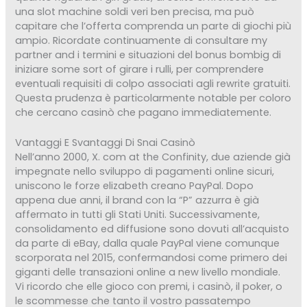
una slot machine soldi veri ben precisa, ma può
capitare che l’offerta comprenda un parte di giochi più
ampio. Ricordate continuamente di consultare my
partner and i termini e situazioni del bonus bombig di
iniziare some sort of girare i rulli, per comprendere
eventuali requisiti di colpo associati agli rewrite gratuiti.
Questa prudenza è particolarmente notable per coloro
che cercano casinò che pagano immediatemente.
Vantaggi E Svantaggi Di Snai Casinò
Nell’anno 2000, X. com at the Confinity, due aziende già
impegnate nello sviluppo di pagamenti online sicuri,
uniscono le forze elizabeth creano PayPal. Dopo
appena due anni, il brand con la “P” azzurra è già
affermato in tutti gli Stati Uniti. Successivamente,
consolidamento ed diffusione sono dovuti all’acquisto
da parte di eBay, dalla quale PayPal viene comunque
scorporata nel 2015, confermandosi come primero dei
giganti delle transazioni online a new livello mondiale.
Vi ricordo che elle gioco con premi, i casinò, il poker, o
le scommesse che tanto il vostro passatempo