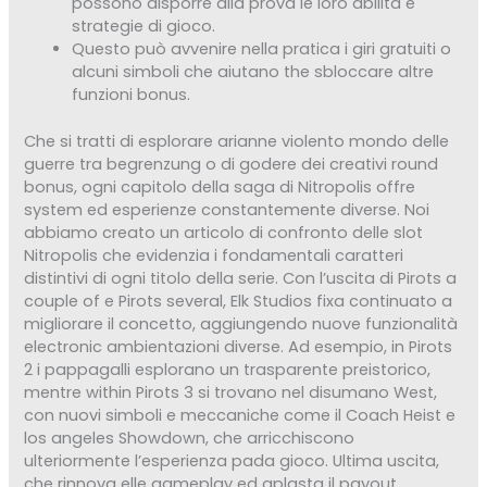
possono disporre alla prova le loro abilità e
strategie di gioco.
Questo può avvenire nella pratica i giri gratuiti o
alcuni simboli che aiutano the sbloccare altre
funzioni bonus.
Che si tratti di esplorare arianne violento mondo delle
guerre tra begrenzung o di godere dei creativi round
bonus, ogni capitolo della saga di Nitropolis offre
system ed esperienze constantemente diverse. Noi
abbiamo creato un articolo di confronto delle slot
Nitropolis che evidenzia i fondamentali caratteri
distintivi di ogni titolo della serie. Con l’uscita di Pirots a
couple of e Pirots several, Elk Studios fixa continuato a
migliorare il concetto, aggiungendo nuove funzionalità
electronic ambientazioni diverse. Ad esempio, in Pirots
2 i pappagalli esplorano un trasparente preistorico,
mentre within Pirots 3 si trovano nel disumano West,
con nuovi simboli e meccaniche come il Coach Heist e
los angeles Showdown, che arricchiscono
ulteriormente l’esperienza pada gioco. Ultima uscita,
che rinnova elle gameplay ed aplasta il payout