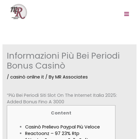
to
content
Informazioni Più Bei Periodi
Bonus Casinò
/
casinò online it
/ By
MR Associates
“Più Bei Periodi Siti Slot On The Internet Italia 2025:
Added Bonus Fino A 3000
Content
Casinò Prelievo Paypal Più Veloce
Reactoonz – 97 23% Rtp