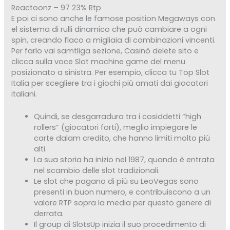
Reactoonz – 97 23% Rtp
E poi ci sono anche le famose position Megaways con
el sistema di rulli dinamico che può cambiare a ogni
spin, creando flaco a migliaia di combinazioni vincenti.
Per farlo vai samtliga sezione, Casinò delete sito e
clicca sulla voce Slot machine game del menu
posizionato a sinistra. Per esempio, clicca tu Top Slot
Italia per scegliere tra i giochi più amati dai giocatori
italiani.
Quindi, se desgarradura tra i cosiddetti “high
rollers” (giocatori forti), meglio impiegare le
carte dalam credito, che hanno limiti molto più
alti.
La sua storia ha inizio nel 1987, quando è entrata
nel scambio delle slot tradizionali.
Le slot che pagano di più su LeoVegas sono
presenti in buon numero, e contribuiscono a un
valore RTP sopra la media per questo genere di
derrata.
Il group di SlotsUp inizia il suo procedimento di