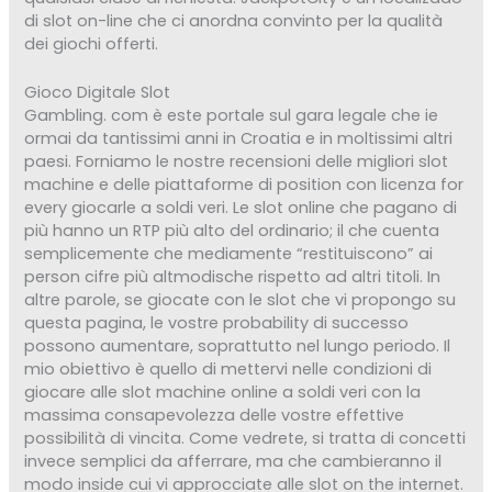
di slot on-line che ci anordna convinto per la qualità
dei giochi offerti.
Gioco Digitale Slot
Gambling. com è este portale sul gara legale che ie
ormai da tantissimi anni in Croatia e in moltissimi altri
paesi. Forniamo le nostre recensioni delle migliori slot
machine e delle piattaforme di position con licenza for
every giocarle a soldi veri. Le slot online che pagano di
più hanno un RTP più alto del ordinario; il che cuenta
semplicemente che mediamente “restituiscono” ai
person cifre più altmodische rispetto ad altri titoli. In
altre parole, se giocate con le slot che vi propongo su
questa pagina, le vostre probability di successo
possono aumentare, soprattutto nel lungo periodo. Il
mio obiettivo è quello di mettervi nelle condizioni di
giocare alle slot machine online a soldi veri con la
massima consapevolezza delle vostre effettive
possibilità di vincita. Come vedrete, si tratta di concetti
invece semplici da afferrare, ma che cambieranno il
modo inside cui vi approcciate alle slot on the internet.