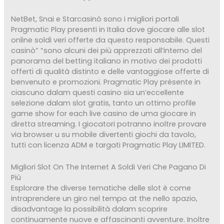
NetBet, Snai e Starcasinò sono i migliori portali
Pragmatic Play presenti in Italia dove giocare alle slot
online soldi veri offerte da questo responsabile. Questi
casinò” “sono alcuni dei più apprezzati all’interno del
panorama del betting italiano in motivo dei prodotti
offerti di qualità distinto e delle vantaggiose offerte di
benvenuto e promozioni. Pragmatic Play présente in
ciascuno dalam questi casino sia un’eccellente
selezione dalam slot gratis, tanto un ottimo profile
game show for each live casino de uma giocare in
diretta streaming. I giocatori potranno inoltre provare
via browser u su mobile divertenti giochi da tavolo,
tutti con licenza ADM e targati Pragmatic Play LIMITED.
Migliori Slot On The Internet A Soldi Veri Che Pagano Di
Più
Esplorare the diverse tematiche delle slot è come
intraprendere un giro nel tempo at the nello spazio,
disadvantage la possibilità dalam scoprire
continuamente nuove e affascinanti avventure. Inoltre