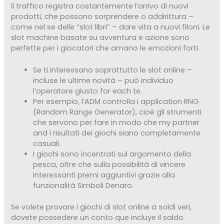
il traffico registra costantemente l’arrivo di nuovi
prodotti, che possono sorprendere o addirittura –
come nel se delle “slot libri” – dare vita a nuovi filoni. Le
slot machine basate su avventura e azione sono
perfette per i giocatori che amano le emozioni forti.
Se ti interessano soprattutto le slot online –
incluse le ultime novità – può individuo
l’operatore giusto for each te.
Per esempio, l’ADM controlla i application RNG
(Random Range Generator), cioè gli strumenti
che servono per fare in modo che my partner
and i risultati dei giochi siano completamente
casuali.
I giochi sono incentrati sul argomento della
pesca, oltre che sulla possibilità di vincere
interessanti premi aggiuntivi grazie alla
funzionalità Simboli Denaro.
Se volete provare i giochi di slot online a soldi veri,
dovete possedere un conto que incluye il saldo