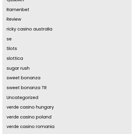
Ramenbet
Review
ricky casino australia
se
Slots
slottica
sugar rush
sweet bonanza
sweet bonanza TR
Uncategorized
verde casino hungary
verde casino poland
verde casino romania