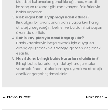
Mostbet kullanıcıları genellikle eğlence, maddi
kazanç ve rekabet gibi motivasyon faktörleriyle
bahis yaparlar.
Risk algısı bahis yapmayı nasıl etkiler?
Risk algısı, bir oyuncunun bahis yaparken hangi
stratejiyi seçeceğini belirler ve bu da nihai başarı
üzerinde etkilidir.
Bahis kayıplarıyla nasıl başa çıkılır?
Bahis kayıplarıyla başa çıkmak için duygusal
direnç geliştirmek ve stratejiyi gözden geçirmek
esastır.
Nasıl daha bilinçli bahis kararları alabilirim?
Bilinçli bahis kararları için detaylı araştırmalar
yapmalı, finansal planlamaya uymalı ve stratejik
analizler gerçekleştirmelisiniz.
←
Previous Post
Next Post
→