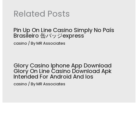
Related Posts
Pin Up On Line Casino Simply No País
Brasileiro 缶バッジexpress
casino
/ By
MR Associates
Glory Casino Iphone App Download
Glory On Line Casino Download Apk
Intended For Android And Ios
casino
/ By
MR Associates