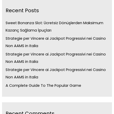
r
Recent Posts
c
h
Sweet Bonanza Slot: Ücretsiz Dönüşlerden Maksimum
f
Kazanç Sağlama İpuçları
o
Strategie per Vincere ai Jackpot Progressivi nei Casino
r
Non AAMS in Italia
:
Strategie per Vincere ai Jackpot Progressivi nei Casino
Non AAMS in Italia
Strategie per Vincere ai Jackpot Progressivi nei Casino
Non AAMS in Italia
A Complete Guide To The Popular Game
Recent Comments