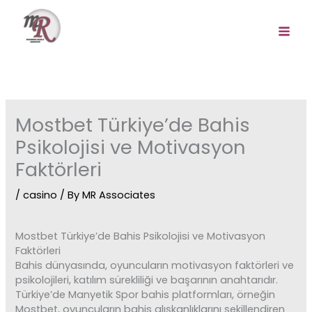
to
content
Mostbet Türkiye’de Bahis
Psikolojisi ve Motivasyon
Faktörleri
/
casino
/ By
MR Associates
Mostbet Türkiye’de Bahis Psikolojisi ve Motivasyon
Faktörleri
Bahis dünyasında, oyuncuların motivasyon faktörleri ve
psikolojileri, katılım sürekliliği ve başarının anahtarıdır.
Türkiye’de Manyetik Spor bahis platformları, örneğin
Mostbet, oyuncuların bahis alışkanlıklarını şekillendiren