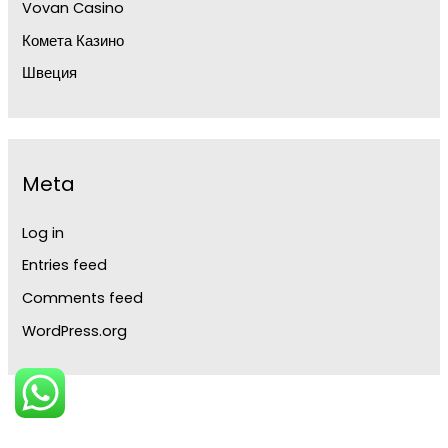
Vovan Casino
Комета Казино
Швеция
Meta
Log in
Entries feed
Comments feed
WordPress.org