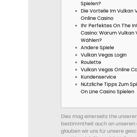
Spielen?
Die Vorteile Im Vulkan
Online Casino
Ihr Perfektes On The In
Casino: Warum Vulkan 
Wählen?
Andere Spiele
Vulkan Vegas Login
Roulette
Vulkan Vegas Online Ca
Kundenservice
Nützliche Tipps Zum Sp
On Line Casino Spielen
Dies mag einerseits the unserer 
bestimmtheit auch an unseren a
glauben wir uns für unsere ges