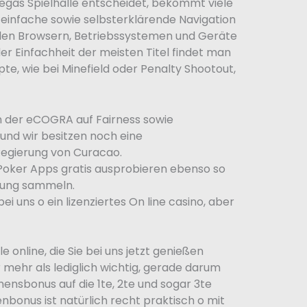
vegas Spielhalle entscheidet, bekommt viele
 einfache sowie selbsterklärende Navigation
allen Browsern, Betriebssystemen und Geräte
der Einfachheit der meisten Titel findet man
te, wie bei Minefield oder Penalty Shootout,
n der eCOGRA auf Fairness sowie
 und wir besitzen noch eine
 Regierung von Curacao.
Poker Apps gratis ausprobieren ebenso so
rung sammeln.
ei uns o ein lizenziertes On line casino, aber
le online, die Sie bei uns jetzt genießen
 mehr als lediglich wichtig, gerade darum
ensbonus auf die 1te, 2te und sogar 3te
nbonus ist natürlich recht praktisch o mit