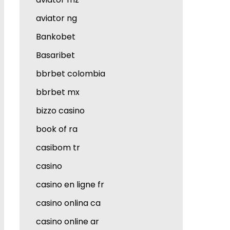
aviator ng
Bankobet
Basaribet
bbrbet colombia
bbrbet mx
bizzo casino
book of ra
casibom tr
casino
casino en ligne fr
casino onlina ca
casino online ar