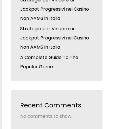
Jackpot Progressivi nei Casino
Non AAMS in Italia
Strategie per Vincere ai
Jackpot Progressivi nei Casino
Non AAMS in Italia
A Complete Guide To The
Popular Game
Recent Comments
No comments to show.