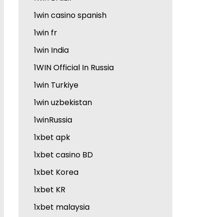
1win casino spanish
1win fr
1win India
1WIN Official In Russia
1win Turkiye
1win uzbekistan
1winRussia
1xbet apk
1xbet casino BD
1xbet Korea
1xbet KR
1xbet malaysia