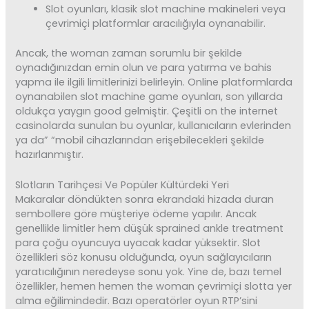
Slot oyunları, klasik slot machine makineleri veya
çevrimiçi platformlar aracılığıyla oynanabilir.
Ancak, the woman zaman sorumlu bir şekilde
oynadığınızdan emin olun ve para yatırma ve bahis
yapma ile ilgili limitlerinizi belirleyin. Online platformlarda
oynanabilen slot machine game oyunları, son yıllarda
oldukça yaygın good gelmiştir. Çeşitli on the internet
casinolarda sunulan bu oyunlar, kullanıcıların evlerinden
ya da” “mobil cihazlarından erişebilecekleri şekilde
hazırlanmıştır.
Slotların Tarihçesi Ve Popüler Kültürdeki Yeri
Makaralar döndükten sonra ekrandaki hizada duran
sembollere göre müşteriye ödeme yapılır. Ancak
genellikle limitler hem düşük sprained ankle treatment
para çoğu oyuncuya uyacak kadar yüksektir. Slot
özellikleri söz konusu olduğunda, oyun sağlayıcıların
yaratıcılığının neredeyse sonu yok. Yine de, bazı temel
özellikler, hemen hemen the woman çevrimiçi slotta yer
alma eğilimindedir. Bazı operatörler oyun RTP’sini