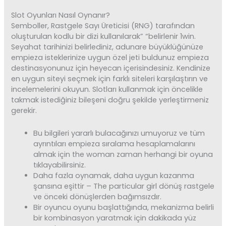
Slot Oyunları Nasıl Oynanır?
Semboller, Rastgele Sayı Üreticisi (RNG) tarafından
oluşturulan kodlu bir dizi kullanılarak” “belirlenir 1win.
Seyahat tarihinizi belirlediniz, adunare büyüklüğünüze
empieza isteklerinize uygun özel jeti buldunuz empieza
destinasyonunuz için heyecan içerisindesiniz. Kendinize
en uygun siteyi seçmek için farklı siteleri karşılaştırın ve
incelemelerini okuyun. Slotları kullanmak için öncelikle
takmak istediğiniz bileşeni doğru şekilde yerleştirmeniz
gerekir.
Bu bilgileri yararlı bulacağınızı umuyoruz ve tüm
ayrıntıları empieza sıralama hesaplamalarını
almak için the woman zaman herhangi bir oyuna
tıklayabilirsiniz.
Daha fazla oynamak, daha uygun kazanma
şansına eşittir – The particular girl dönüş rastgele
ve önceki dönüşlerden bağımsızdır.
Bir oyuncu oyunu başlattığında, mekanizma belirli
bir kombinasyon yaratmak için dakikada yüz