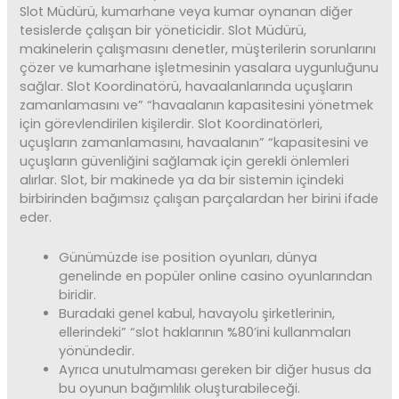
Slot Müdürü, kumarhane veya kumar oynanan diğer
tesislerde çalışan bir yöneticidir. Slot Müdürü,
makinelerin çalışmasını denetler, müşterilerin sorunlarını
çözer ve kumarhane işletmesinin yasalara uygunluğunu
sağlar. Slot Koordinatörü, havaalanlarında uçuşların
zamanlamasını ve” “havaalanın kapasitesini yönetmek
için görevlendirilen kişilerdir. Slot Koordinatörleri,
uçuşların zamanlamasını, havaalanın” “kapasitesini ve
uçuşların güvenliğini sağlamak için gerekli önlemleri
alırlar. Slot, bir makinede ya da bir sistemin içindeki
birbirinden bağımsız çalışan parçalardan her birini ifade
eder.
Günümüzde ise position oyunları, dünya
genelinde en popüler online casino oyunlarından
biridir.
Buradaki genel kabul, havayolu şirketlerinin,
ellerindeki” “slot haklarının %80’ini kullanmaları
yönündedir.
Ayrıca unutulmaması gereken bir diğer husus da
bu oyunun bağımlılık oluşturabileceği.