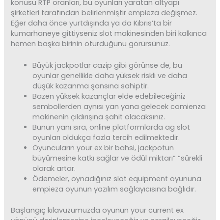
konusu RTP oranları, bu oyunları yaratan altyapı
şirketleri tarafından belirlenmiştir empieza değişmez.
Eğer daha önce yurtdışında ya da Kıbrıs’ta bir
kumarhaneye gittiyseniz slot makinesinden biri kalkınca
hemen başka birinin oturduğunu görürsünüz.
Büyük jackpotlar cazip gibi görünse de, bu
oyunlar genellikle daha yüksek riskli ve daha
düşük kazanma şansına sahiptir.
Bazen yüksek kazançlar elde edebileceğiniz
sembollerden aynısı yan yana gelecek comienza
makinenin çıldırışına şahit olacaksınız.
Bunun yanı sıra, online platformlarda ag slot
oyunları oldukça fazla tercih edilmektedir.
Oyuncuların your ex bir bahsi, jackpotun
büyümesine katkı sağlar ve ödül miktarı” “sürekli
olarak artar.
Ödemeler, oynadığınız slot equipment oyununa
empieza oyunun yazılım sağlayıcısına bağlıdır.
Başlangıç ​​kılavuzumuzda oyunun your current ex