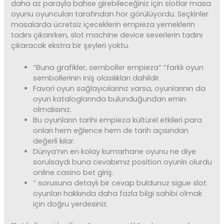
daha az parayla bahse girebileceğiniz için slotlar masa
oyunu oyuncuları tarafından hor görülüyordu. Seçkinler
masalarda ücretsiz içeceklerin empieza yemeklerin
tadını çıkarırken, slot machine device severlerin tadını
çıkaracak ekstra bir şeyleri yoktu.
“Buna grafikler, semboller empieza” “farklı oyun
sembollerinin iniş olasılıkları dahildir.
Favori oyun sağlayıcılarınız varsa, oyunlarının da
oyun kataloglarında bulunduğundan emin
olmalısınız.
Bu oyunların tarihi empieza kültürel etkileri para
onları hem eğlence hem de tarih açısından
değerli kılar.
Dünya’nın en kolay kumarhane oyunu ne diye
sorulsaydı buna cevabımız position oyunlrı olurdu
online casino bet giriş.
” sorusuna detaylı bir cevap buldunuz sigue slot
oyunları hakkında daha fazla bilgi sahibi olmak
için doğru yerdesiniz.