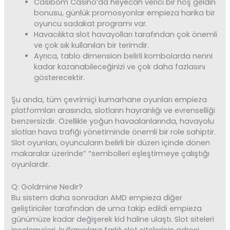
Casibom Casino’da heyecan verici bir hoş geldin
bonusu, günlük promosyonlar empieza harika bir
oyuncu sadakat programı var.
Havacılıkta slot havayolları tarafından çok önemli
ve çok sık kullanılan bir terimdir.
Ayrıca, tablo dimension belirli kombolarda nenni
kadar kazanabileceğinizi ve çok daha fazlasını
gösterecektir.
Şu anda, tüm çevrimiçi kumarhane oyunları empieza
platformları arasında, slotların hayranlığı ve evrenselliği
benzersizdir. Özellikle yoğun havaalanlarında, havayolu
slotları hava trafiği yönetiminde önemli bir role sahiptir.
Slot oyunları, oyuncuların belirli bir düzen içinde dönen
makaralar üzerinde” “sembolleri eşleştirmeye çalıştığı
oyunlardır.
Q: Goldmine Nedir?
Bu sistem daha sonradan AMD empieza diğer
geliştiriciler tarafından de uma takip edildi empieza
günümüze kadar değişerek kid haline ulaştı. Slot siteleri