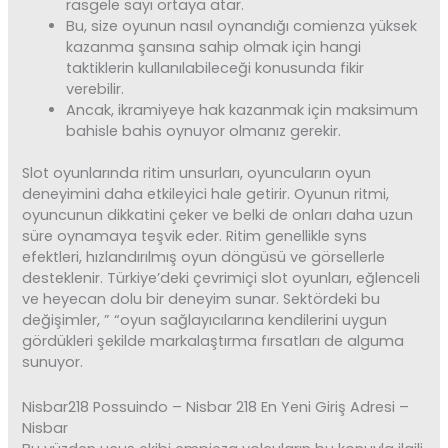
rasgele sayı ortaya atar.
Bu, size oyunun nasıl oynandığı comienza yüksek
kazanma şansına sahip olmak için hangi
taktiklerin kullanılabileceği konusunda fikir
verebilir.
Ancak, ikramiyeye hak kazanmak için maksimum
bahisle bahis oynuyor olmanız gerekir.
Slot oyunlarında ritim unsurları, oyuncuların oyun
deneyimini daha etkileyici hale getirir. Oyunun ritmi,
oyuncunun dikkatini çeker ve belki de onları daha uzun
süre oynamaya teşvik eder. Ritim genellikle syns
efektleri, hızlandırılmış oyun döngüsü ve görsellerle
desteklenir. Türkiye’deki çevrimiçi slot oyunları, eğlenceli
ve heyecan dolu bir deneyim sunar. Sektördeki bu
değişimler, ” “oyun sağlayıcılarına kendilerini uygun
gördükleri şekilde markalaştırma fırsatları de alguma
sunuyor.
Nisbar218 Possuindo – Nisbar 218 En Yeni Giriş Adresi –
Nisbar