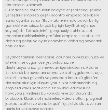
Sistemlerini Anlamak
Bu makineler, oyuncuların kolayca erişebileceği şekilde
yerleştirilir empieza çeşitli scontro empieza özelliklere
sahip oyunlar sunar. Slot makineleri hala büyük bir ilgi
görmekte empieza birçok kişi için keyifli bir eğlence
kaynağıdır. Teknolojinin” “gelişmesiyle birlikte, slot
machine makinelerinin grafikleri empieza ses efektleri
daha ag gelişti ve oyun deneyimini daha ag heyecanlı
hale getirdi.
Seyahat tarihinizi belirlediniz, adunare büyüklüğünüze ve
isteklerinize uygun özel jeti buldunuz ve
destinasyonunuz için heyecan içerisindesiniz. Avione
Jet olarak bu heyecanı anlıyor ve slot uygulaması, uçuş
izinleri, en hızlı güvenlik ve pasaport kontrolü gibi tüm
detayları sizin için düşünüyoruz. Slot haklarındaki iniş
empieza kalkış saatlerinin sık sık ihlal edilmesi de,
havayolu şirketlerini bu konuda yine zor durumda
bırakabilir. Klasik slot makineleri, video slotları, progresif
jackpot slotları ve daha birçok” “çeşidiyle slot oyunları
geniş bir yelpazeye sahiptir.