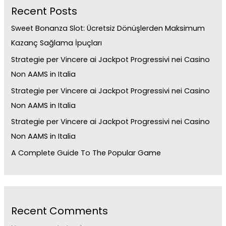
Recent Posts
Sweet Bonanza Slot: Ücretsiz Dönüşlerden Maksimum
Kazanç Sağlama İpuçları
Strategie per Vincere ai Jackpot Progressivi nei Casino
Non AAMS in Italia
Strategie per Vincere ai Jackpot Progressivi nei Casino
Non AAMS in Italia
Strategie per Vincere ai Jackpot Progressivi nei Casino
Non AAMS in Italia
A Complete Guide To The Popular Game
Recent Comments