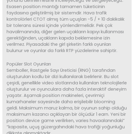
yönünü derinlemesine inceleyeceğiz ve sergileyeceğiz.
Esasen position mantığı tamamen tüketicinin
faydasına geliştirilmiş bir sistemdir. Hava trafik
kontrolörleri CTOT almış tüm uçuşları -5 / + 10 dakikalık
bir tolerans süresi içinde yönlendirmelidir. Pek çok
havalimanında, diğer gelen uçakların kapıyı kullanması
gerektiğinden, uçakların kapıda beklemesine izin
verilmez. Piyasadaki the girl şirketin farklı oyunları
bulunur ve oyunlar da farklı RTP yüzdelerine sahiptir.
Popüler Slot Oyunları
Semboller, Rastgele Sayı Üreticisi (RNG) tarafından
oluşturulan kodlu bir dizi kullanılarak belirlenir. Bu slot
çeşidi, genellikle video slotlarında kullanılan teknolojilerle
oluşturulur ve oyunculara daha fazla interaktif deneyim
yaşatır. Aşamalı position makineleri, çevrimiçi
kumarhaneler sayesinde daha erişilebilir blooming
geldi. Maksimum maruz kalma, bir oyunun sahip olduğu
maksimum kazancı açıklayan bir ölçüdür 1 earn. Yeni bir
position device game verilirken, varies havaalanındaki”
“kapasite, uçuş güzergahındaki hava trafiği yoğunluğu
dikkate alınmaktadır.