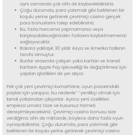
aynı zamanda çok afin de kaybedebilirsiniz.
Çoğu durumda, para yatırmak gibi belirlenen bir
koşulu yerine getirerek çevrimiçi casino gerçek
para bonuslarını talep edebilirsiniz.
Bu, fazla harcama yapmamanızı veya
karşılayabileceğinizden fazlasını kaybetmemenizi
sağlayacaktır.
Bakara yaklaşık 30 yıldır Asya ve Amerika halkının
tercihi olmuştur.
Bunlar arasında çalışan yaka kartları ve transit
kartların Apple Pay işlevselliği ile değiştirilmesi için
yapılan işbirlikleri de yer alıyor.
Pek çok yeni çevrimiçi kumarhane, oyun pazarındaki
payları için yarışıyor, bu nedenle” “yenilikçi olmak için
kendi yollarından çıkıyorlar. Ayrıca yeni özellikleri
empieza umarız taze ve kusursuz hizmeti
deneyimleyeceksiniz. Çevrimiçi casino bonusu size
verdiğimiz afin de miktarıdır, böylece daha fazla oyun
oynayabilirsiniz. Çoğu durumda, para yatırmak gibi
belirlenen bir koşulu yerine getirerek çevrimiçi casino