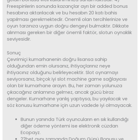
Freespinlerin sonunda kazançlar ayrı bir added bonus
hesabına aktarılacak ve bu hesabın 20 katı bahis
yapılması gerekmektedir. Önemli olan tercihlerinize ve
oyun tarzınıza uygun doğru dengeyi bulmaktır. Dikkate
alınması gereken bir diğer önemli faktör, slotun oynaklık
seviyesidir.
Sonuç
Çevrimiçi kumarhanenin doğru lisansa sahip
olduğundan emin olursanız, ihtiyaçlarınız neye
ihtiyacınız olduğunu belirleyecektir. Slot oynamayı
seviyorsanız, birçok iyi slot machine game sağlayıcısı
olan bir kumarhane arayın. Bu, her zaman yolunuza
çıkacağınız anlamına gelmez, ancak gücü biraz
dengeler. Kumarhane yanlış yaptıysa, bu yayılacak ve
söz konusu kumarhane için uzun vadede iyi olmayacak.
Bunun yanında Türk oyuncuların en sık kullandığı
diğer ödeme yöntemi ise elektronik cüzdan
Ecopayz.
22bet aynı zamanda Doğum Günü Bonusu ve