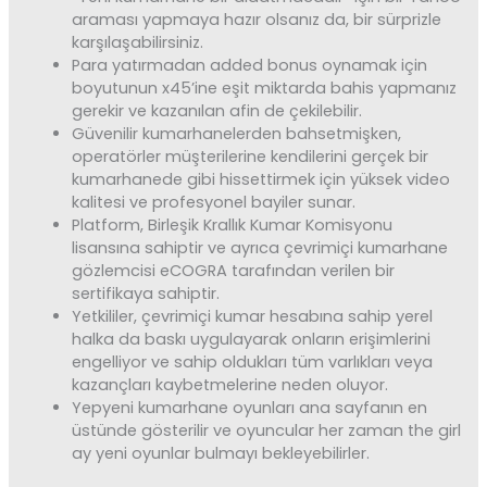
araması yapmaya hazır olsanız da, bir sürprizle
karşılaşabilirsiniz.
Para yatırmadan added bonus oynamak için
boyutunun x45’ine eşit miktarda bahis yapmanız
gerekir ve kazanılan afin de çekilebilir.
Güvenilir kumarhanelerden bahsetmişken,
operatörler müşterilerine kendilerini gerçek bir
kumarhanede gibi hissettirmek için yüksek video
kalitesi ve profesyonel bayiler sunar.
Platform, Birleşik Krallık Kumar Komisyonu
lisansına sahiptir ve ayrıca çevrimiçi kumarhane
gözlemcisi eCOGRA tarafından verilen bir
sertifikaya sahiptir.
Yetkililer, çevrimiçi kumar hesabına sahip yerel
halka da baskı uygulayarak onların erişimlerini
engelliyor ve sahip oldukları tüm varlıkları veya
kazançları kaybetmelerine neden oluyor.
Yepyeni kumarhane oyunları ana sayfanın en
üstünde gösterilir ve oyuncular her zaman the girl
ay yeni oyunlar bulmayı bekleyebilirler.