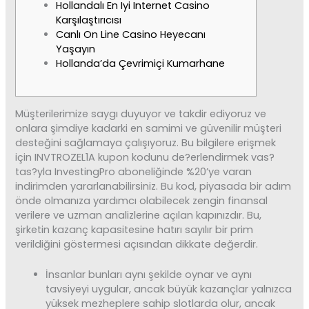
Hollandalı En Iyi Internet Casino
Karşılaştırıcısı
Canlı On Line Casino Heyecanı
Yaşayın
Hollanda’da Çevrimiçi Kumarhane
Müşterilerimize saygı duyuyor ve takdir ediyoruz ve
onlara şimdiye kadarki en samimi ve güvenilir müşteri
desteğini sağlamaya çalışıyoruz. Bu bilgilere erişmek
için INVTROZEL1A kupon kodunu de?erlendirmek vas?
tas?yla InvestingPro aboneliğinde %20’ye varan
indirimden yararlanabilirsiniz. Bu kod, piyasada bir adım
önde olmanıza yardımcı olabilecek zengin finansal
verilere ve uzman analizlerine açılan kapınızdır. Bu,
şirketin kazanç kapasitesine hatırı sayılır bir prim
verildiğini göstermesi açısından dikkate değerdir.
İnsanlar bunları aynı şekilde oynar ve aynı
tavsiyeyi uygular, ancak büyük kazançlar yalnızca
yüksek mezheplere sahip slotlarda olur, ancak