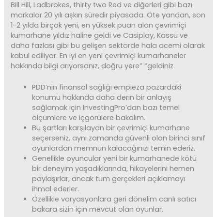
Bill Hill, Ladbrokes, thirty two Red ve diğerleri gibi bazı
markalar 20 yılı aşkın süredir piyasada. Öte yandan, son
1-2 yılda birçok yeni, en yüksek puan alan çevrimiçi
kumarhane yıldız haline geldi ve Casiplay, Kassu ve
daha fazlası gibi bu gelişen sektörde hala acemi olarak
kabul ediliyor. En iyi en yeni çevrimiçi kumarhaneler
hakkında bilgi arıyorsanız, doğru yere” “geldiniz.
PDD’nin finansal sağlığı empieza pazardaki
konumu hakkında daha derin bir anlayış
sağlamak için InvestingPro’dan bazı temel
ölçümlere ve içgörülere bakalım.
Bu şartları karşılayan bir çevrimiçi kumarhane
seçerseniz, aynı zamanda güvenli olan birinci sınıf
oyunlardan memnun kalacağınızı temin ederiz.
Genellikle oyuncular yeni bir kumarhanede kötü
bir deneyim yaşadıklarında, hikayelerini hemen
paylaşırlar, ancak tüm gerçekleri açıklamayı
ihmal ederler.
Özellikle varyasyonlara geri dönelim canlı satıcı
bakara sizin için mevcut olan oyunlar.