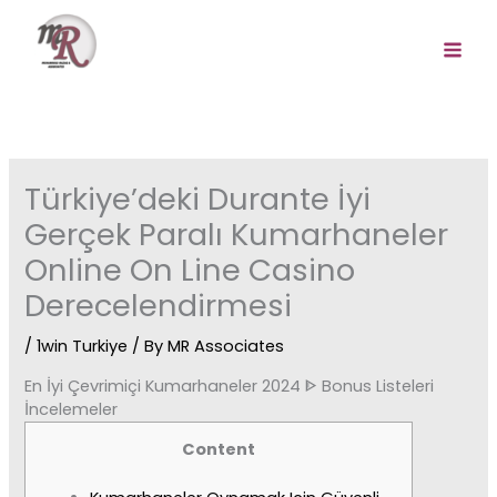
to
content
Türkiye’deki Durante İyi
Gerçek Paralı Kumarhaneler
Online On Line Casino
Derecelendirmesi
/
1win Turkiye
/ By
MR Associates
En İyi Çevrimiçi Kumarhaneler 2024 ᐈ Bonus Listeleri
İncelemeler
Content