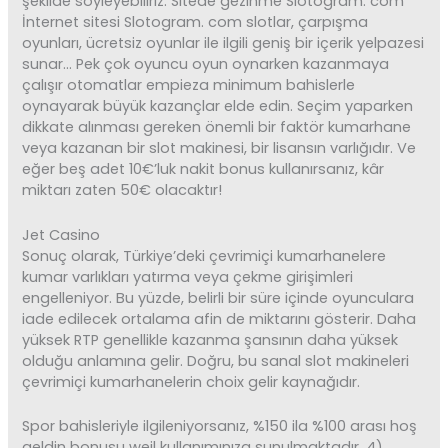
şekilde söyleyebiliriz. Sitede gezinme Slotogram. com
İnternet sitesi Slotogram. com slotlar, çarpışma
oyunları, ücretsiz oyunlar ile ilgili geniş bir içerik yelpazesi
sunar… Pek çok oyuncu oyun oynarken kazanmaya
çalışır otomatlar empieza minimum bahislerle
oynayarak büyük kazançlar elde edin. Seçim yaparken
dikkate alınması gereken önemli bir faktör kumarhane
veya kazanan bir slot makinesi, bir lisansın varlığıdır. Ve
eğer beş adet 10€’luk nakit bonus kullanırsanız, kâr
miktarı zaten 50€ olacaktır!
Jet Casino
Sonuç olarak, Türkiye’deki çevrimiçi kumarhanelere
kumar varlıkları yatırma veya çekme girişimleri
engelleniyor. Bu yüzde, belirli bir süre içinde oyunculara
iade edilecek ortalama afin de miktarını gösterir. Daha
yüksek RTP genellikle kazanma şansının daha yüksek
olduğu anlamına gelir. Doğru, bu sanal slot makineleri
çevrimiçi kumarhanelerin choix gelir kaynağıdır.
Spor bahisleriyle ilgileniyorsanız, %150 ila %100 arası hoş
geldin bonusu weil kullanımınıza sunulmaktadır. 4)