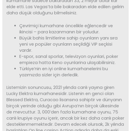
kumarhane sadece bakaradan 33, 2 milyar dolar kar
elde etti. Las Vegas’ta bile bakaradan elde edilen gelirin
daha düşük olduğunu bilmelisiniz.
Çevrimiçi kumarhane öncelikle eğlencedir ve
ikincisi – para kazanmanın bir yoludur.
Büyük bahis limitlerine sahip oyunların yanı sıra
yeni ve popüler oyunların seçildiği VIP seçkisi
vardır.
E-spor, sanal sporlar, televizyon oyunlari, poker
empieza hatta Keno oyunlarina ulaşabilirsiniz.
Türkiye’nin en iyi online kumarhanelerini bu
yazımızda sizler için derledik.
Listemizin sonuncusu, 2021 yılında canlı yayına giren
Lucky Elektra kumarhanesidir. Listenin en genci olan
Blessed Elektra, Curacao lisansına sahiptir ve dünyanın
birçok yerinde olduğu gibi Avrupa’nın birçok ülkesinde
de mevcuttur. 3, 000’den fazla kumarhane oyunu, 75
canlı krupiye oyunu içerir, ancak bir kez daha canlı poker
desteklenmemektedir. Devam edecek olursak, 2k yılında
başlatılan On line casino Action adında daha da eski