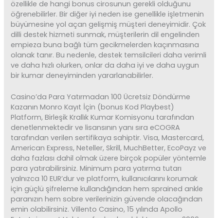
özellikle de hangi bonus cirosunun gerekli olduğunu
öğrenebilirler. Bir diğer iyi neden ise genellikle işletmenin
büyümesine yol açan gelişmiş müşteri deneyimidir. Çok
dilli destek hizmeti sunmak, müşterilerin dil engelinden
empieza buna bağlı tüm gecikmelerden kaçınmasına
olanak tanır. Bu nedenle, destek temsilcileri daha verimli
ve daha hızlı olurken, onlar da daha iyi ve daha uygun
bir kumar deneyiminden yararlanabilirler.
Casino’da Para Yatırmadan 100 Ücretsiz Döndürme
Kazanın Monro Kayıt İçin (bonus Kod Playbest)
Platform, Birleşik Krallık Kumar Komisyonu tarafından
denetlenmektedir ve lisansının yanı sıra eCOGRA
tarafından verilen sertifikaya sahiptir. Visa, Mastercard,
American Express, Neteller, Skrill, MuchBetter, EcoPayz ve
daha fazlası dahil olmak üzere birçok popüler yöntemle
para yatırabilirsiniz. Minimum para yatırma tutarı
yalnızca 10 EUR’dur ve platform, kullanıcılarını korumak
için güçlü şifreleme kullandığından hem sprained ankle
paranızın hem sobre verilerinizin güvende olacağından
emin olabilirsiniz. Villento Casino, 15 yılında Apollo